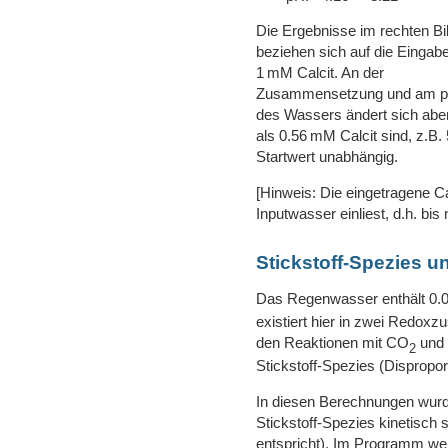
Die Ergebnisse im rechten Bi
beziehen sich auf die Eingab
1 mM Calcit. An der
Zusammensetzung und am 
des Wassers ändert sich aber
als 0.56 mM Calcit sind, z.B.
Startwert unabhängig.
[Hinweis: Die eingetragene Ca
Inputwasser einliest, d.h. bi
Stickstoff-Spezies 
Das Regenwasser enthält 0.
existiert hier in zwei Redoxz
den Reaktionen mit CO
und 
2
Stickstoff-Spezies (Dispropor
In diesen Berechnungen wur
Stickstoff-Spezies kinetisch
entspricht). Im Programm we