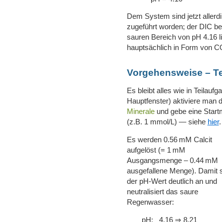
Dem System sind jetzt allerd
zugeführt worden; der DIC b
sauren Bereich von pH 4.16 l
hauptsächlich in Form von C
Vorgehensweise – Te
Es bleibt alles wie in Teilauf
Hauptfenster) aktiviere man 
Minerale
und gebe eine Start
(z.B. 1 mmol/L) — siehe
hier
.
Es werden 0.56 mM Calcit
aufgelöst (= 1 mM
Ausgangsmenge – 0.44 mM
ausgefallene Menge). Damit s
der pH-Wert deutlich an und
neutralisiert das saure
Regenwasser:
pH: 4.16 ⇒ 8.21