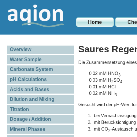
Home
Ch
Saures Rege
Overview
Water Sample
Die Zusammensetzung eines 
Carbonate System
0.02 mM HNO
3
pH Calculations
0.03 mM H
SO
2
4
0.01 mM HCl
Acids and Bases
0.02 mM NH
3
Dilution and Mixing
Gesucht wird der pH-Wert für 
Titration
1. bei Vernachlässigun
Dosage / Addition
2. mit Berücksichtigun
3. mit CO
-Austausch un
Mineral Phases
2