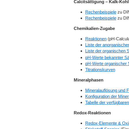
Calcitsättigung – Kalk-Koh
Rechenbeispiele
zu DI
Rechenbeispiele
zu DI
Chemikalien-Zugabe
Reaktionen
(pH-Calcula
Liste der anorganische
Liste der organischen 
pH-Werte bekannter S
pH-Werte organischer 
Titrationskurven
Mineralphasen
Mineralauflösung und F
Konfiguration der Mine
Tabelle der verfügbare
Redox-Reaktionen
Redox-Elemente & Oxi