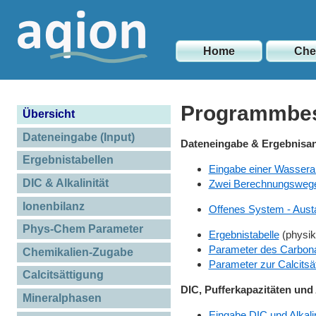
Home
Ch
Programmbes
Übersicht
Dateneingabe (Input)
Dateneingabe & Ergebnisa
Ergebnistabellen
Eingabe einer Wassera
DIC & Alkalinität
Zwei Berechnungsweg
Ionenbilanz
Offenes System - Aus
Phys-Chem Parameter
Ergebnistabelle
(physik
Parameter des Carbon
Chemikalien-Zugabe
Parameter zur Calcitsä
Calcitsättigung
DIC, Pufferkapazitäten und A
Mineralphasen
Eingabe DIC und Alkalin