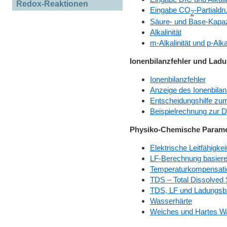
Redox-Reaktionen
Eingabe CO
-Partialdr
2
Säure- und Base-Kapaz
Alkalinität
m-Alkalinität und p-Alkal
Ionenbilanzfehler und Lad
Ionenbilanzfehler
Anzeige des Ionenbilan
Entscheidungshilfe zu
Beispielrechnung zur 
Physiko-Chemische Parame
Elektrische Leitfähigkei
LF-Berechnung basieren
Temperaturkompensati
TDS – Total Dissolved 
TDS, LF und Ladungsbi
Wasserhärte
Weiches und Hartes W