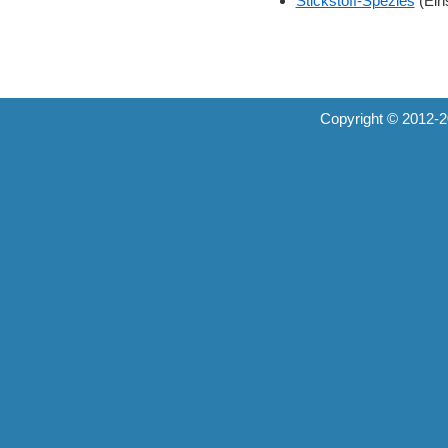
Stickstoff-Spezies
(Ein
Copyright © 2012-