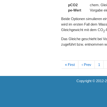
pCO2
chem. Gle
pe-Wert
Vorgabe ei
Beide Optionen simulieren ein
wird im ersten Fall dem Was
Gleichgewicht mit dem CO
-
2
Das Gleiche geschieht bei V
zugeführt bzw. entnommen wir
« First
‹ Prev
1
Copyright © 2012-