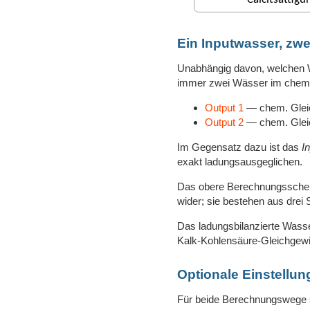
Ein Inputwasser, zw
Unabhängig davon, welchen 
immer zwei Wässer im chemi
Output 1
— chem. Glei
Output 2
— chem. Glei
Im Gegensatz dazu ist das
I
exakt ladungsausgeglichen.
Das obere Berechnungsschema
wider; sie bestehen aus drei S
Das ladungsbilanzierte Wass
Kalk-Kohlensäure-Gleichgewi
Optionale Einstellun
Für beide Berechnungswege s