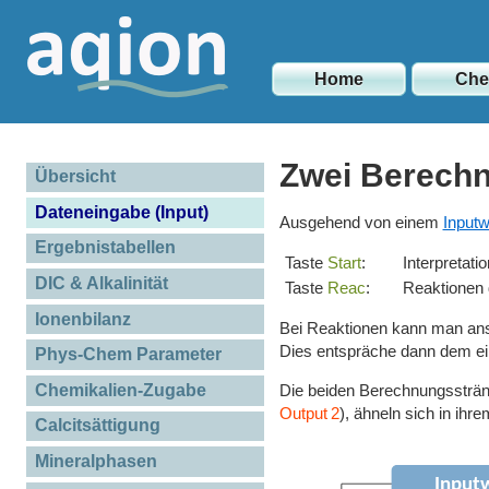
Home
Ch
Zwei Berech
Übersicht
Dateneingabe (Input)
Ausgehend von einem
Input
Ergebnistabellen
Taste
Start
:
Interpretati
DIC & Alkalinität
Taste
Reac
:
Reaktionen 
Ionenbilanz
Bei Reaktionen kann man ans
Dies entspräche dann dem e
Phys-Chem Parameter
Die beiden Berechnungsstr
Chemikalien-Zugabe
Output 2
), ähneln sich in ihre
Calcitsättigung
Mineralphasen