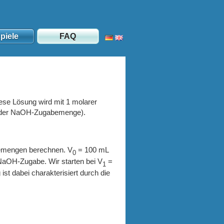
piele
FAQ
ese Lösung wird mit 1 molarer
ion der NaOH-Zugabemenge).
bemengen berechnen. V
= 100 mL
0
NaOH-Zugabe. Wir starten bei V
=
1
t dabei charakterisiert durch die