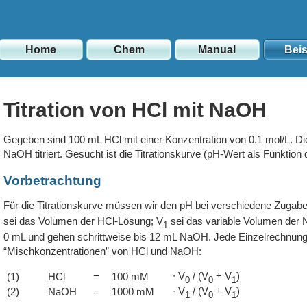
Home
Chem
Manual
Beis
Titration von HCl mit NaOH
Gegeben sind 100 mL HCl mit einer Konzentration von 0.1 mol/L. Di
NaOH titriert. Gesucht ist die Titrationskurve (pH-Wert als Funkt
Vorbetrachtung
Für die Titrationskurve müssen wir den pH bei verschiedene Zuga
sei das Volumen der HCl-Lösung; V
sei das variable Volumen der 
1
0 mL und gehen schrittweise bis 12 mL NaOH. Jede Einzelrechnung is
“Mischkonzentrationen” von HCl und NaOH:
∙ V
/ (V
+ V
)
(1)
HCl
=
100 mM
0
0
1
∙ V
/ (V
+ V
)
(2)
NaOH
=
1000 mM
1
0
1