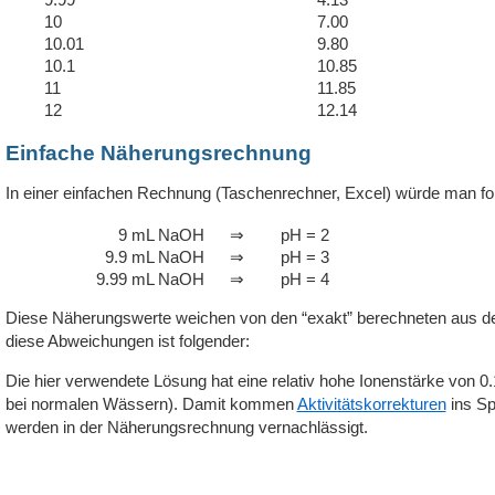
10
7.00
10.01
9.80
10.1
10.85
11
11.85
12
12.14
Einfache Näherungsrechnung
In einer einfachen Rechnung (Taschenrechner, Excel) würde man fo
9 mL NaOH
⇒
pH = 2
9.9 mL NaOH
⇒
pH = 3
9.99 mL NaOH
⇒
pH = 4
Diese Näherungswerte weichen von den “exakt” berechneten aus der
diese Abweichungen ist folgender:
Die hier verwendete Lösung hat eine relativ hohe Ionenstärke von 0.
bei normalen Wässern). Damit kommen
Aktivitätskorrekturen
ins Sp
werden in der Näherungsrechnung vernachlässigt.