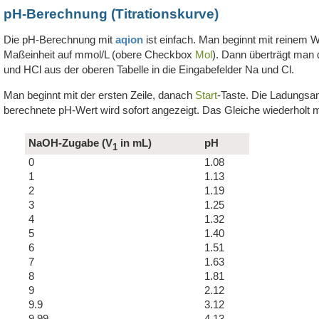
pH-Berechnung (Titrationskurve)
Die pH-Berechnung mit
aqion
ist einfach. Man beginnt mit reinem 
Maßeinheit auf mmol/L (obere Checkbox
Mol
). Dann überträgt man
und HCl aus der oberen Tabelle in die Eingabefelder Na und Cl.
Man beginnt mit der ersten Zeile, danach
Start
-Taste. Die Ladungsan
berechnete pH-Wert wird sofort angezeigt. Das Gleiche wiederholt ma
NaOH-Zugabe (V
in mL)
pH
1
0
1.08
1
1.13
2
1.19
3
1.25
4
1.32
5
1.40
6
1.51
7
1.63
8
1.81
9
2.12
9.9
3.12
9.99
4.13