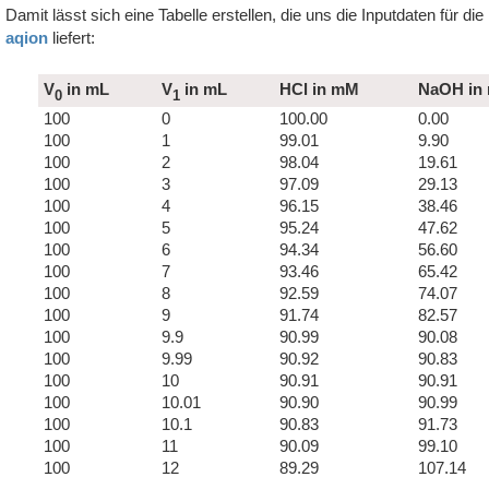
Damit lässt sich eine Tabelle erstellen, die uns die Inputdaten für 
aqion
liefert:
V
in mL
V
in mL
HCl in mM
NaOH in
0
1
100
0
100.00
0.00
100
1
99.01
9.90
100
2
98.04
19.61
100
3
97.09
29.13
100
4
96.15
38.46
100
5
95.24
47.62
100
6
94.34
56.60
100
7
93.46
65.42
100
8
92.59
74.07
100
9
91.74
82.57
100
9.9
90.99
90.08
100
9.99
90.92
90.83
100
10
90.91
90.91
100
10.01
90.90
90.99
100
10.1
90.83
91.73
100
11
90.09
99.10
100
12
89.29
107.14