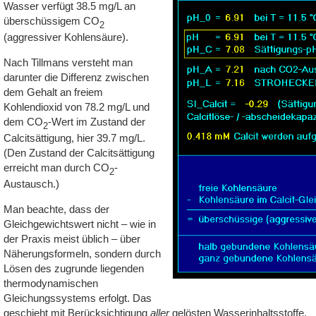
Wasser verfügt 38.5 mg/L an
über­schüssi­gem CO
2
(aggressiver Kohlensäure).
Nach Tillmans versteht man
darunter die Differenz zwischen
dem Gehalt an freiem
Kohlendioxid von 78.2 mg/L und
dem CO
-Wert im Zustand der
2
Calcitsättigung, hier 39.7 mg/L.
(Den Zustand der Calcitsättigung
erreicht man durch CO
-
2
Austausch.)
Man beachte, dass der
Gleichgewichtswert nicht – wie in
der Praxis meist üblich – über
Näherungsformeln, sondern durch
Lösen des zugrunde liegenden
thermodynamischen
Gleichungssystems erfolgt. Das
geschieht mit Berücksichtigung
aller
gelösten Wasserinhaltsstoffe.