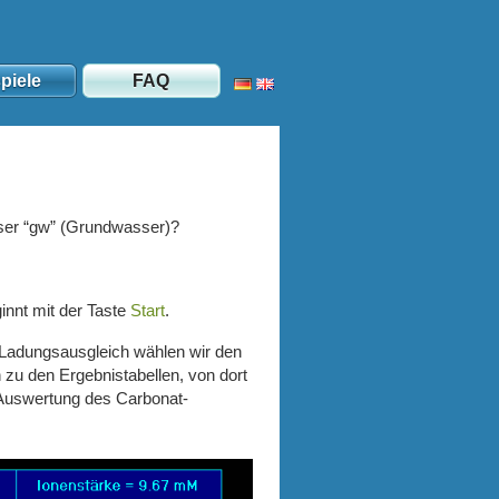
piele
FAQ
er “gw” (Grund­wasser)?
innt mit der Taste
Start
.
m Ladungsausgleich wählen wir den
u den Ergebnistabellen, von dort
 Auswertung des Carbonat-