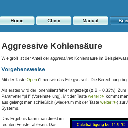
Home
Chem
Manual
Beis
Aggressive Kohlensäure
Wie groß ist der Anteil der
aggressiven
Kohlensäure im Beispielwass
Vorgehensweise
Mit der Taste
Open
öffnen wir das File
gw.sol
. Die Berechnung beg
Als erstes wird der Ionenbilanzfehler angezeigt (ΔIB = 0.33%). Zu
Parameter “pH” (Voreinstellung). Mit der Taste
weiter ≫
kommt man z
aus gelangt man schließlich (wiederum mit der Taste
weiter ≫
) zur
Systems.
Das Ergebnis kann man direkt im
rechten Fenster ablesen: Das