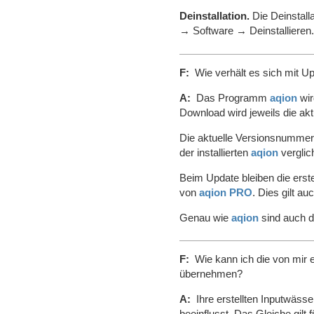
Deinstallation.
Die Deinstall
→ Software → Deinstallieren
F:
Wie verhält es sich mit U
A:
Das Programm
aqion
wir
Download wird jeweils die aktu
Die aktuelle Versionsnummer
der installierten
aqion
verglic
Beim Update bleiben die erste
von
aqion PRO
. Dies gilt au
Genau wie
aqion
sind auch d
F:
Wie kann ich die von mir e
übernehmen?
A:
Ihre erstellten Inputwässe
beeinflusst. Das Gleiche gilt